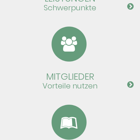
Schwer­punkte
MIT­GLI­EDER
Vor­teile nutzen