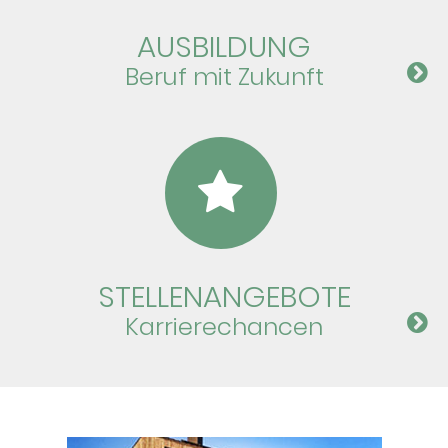
AUS­BIL­DUNG
Beruf mit Zu­kunft
STELLEN­ANGEBOTE
Karriere­chancen