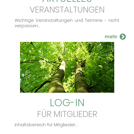
VERANSTALTUNGEN
Wichtige Ver­an­stal­tun­gen und Ter­mi­ne - nicht
ver­pas­sen....
LOG-IN
FÜR MITGLIEDER
Inhalts­be­reich für Mit­glie­der....