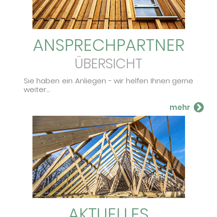
ANSPRECH­PARTNER
ÜBERSICHT
Sie haben ein An­lie­gen - wir hel­fen Ihnen ger­ne
wei­ter....
AKTUELLES