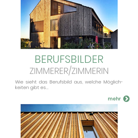
BERUFS­BILDER
ZIMMERER/ZIMMERIN
Wie sieht das Be­rufs­bild aus, wel­che Mög­lich­
kei­ten gibt es....